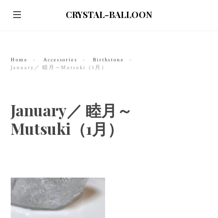
CRYSTAL-BALLOON
Home
Accessories
Birthstone
January／ 睦月～Mutsuki（1月）
January／ 睦月～
Mutsuki（1月）