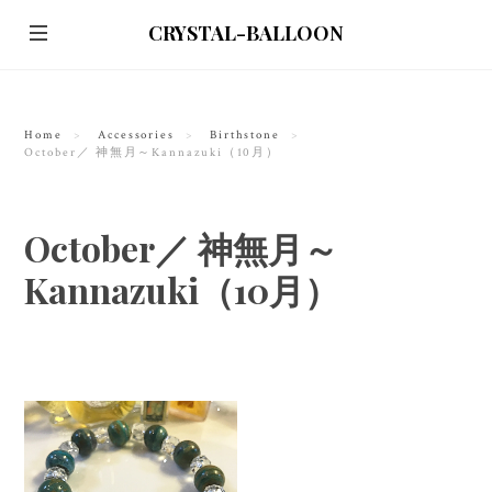
CRYSTAL-BALLOON
Home
Accessories
Birthstone
October／ 神無月～Kannazuki（10月）
October／ 神無月～
Kannazuki（10月）