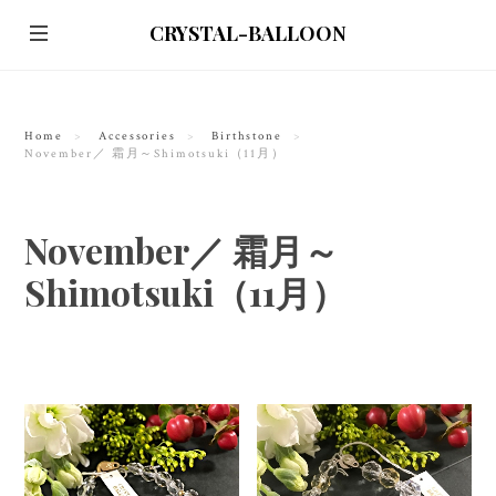
CRYSTAL-BALLOON
Home
Accessories
Birthstone
November／ 霜月～Shimotsuki（11月）
November／ 霜月～
Shimotsuki（11月）