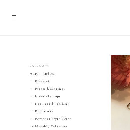
CATEGORY
Accessories
Bracelet
Pierce＆Earrings
Freestyle Tops
Necklace＆Pendant
Birthstone
Personal Style Color
Monthly Selection