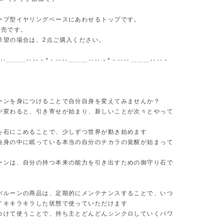
ープ型イヤリングベースにあわせるトップです。
販売です。
希望の場合は、2点ご購入ください。
‥‥………‥‥・*・‥‥………‥‥・*・‥‥………‥‥・
ーンを身につけることで自分自身を変えてみませんか？
が変わると、引き寄せが始まり、新しいことが次々とやって
を石にこめることで、少しずつ世界が動き始めます
自身の中に眠っている本当の自分のチカラの覚醒が始まって
ーンは、自分の持つ本来の能力を引き出すための御守り石で
バルーンの商品は、定期的にメンテナンスすることで、いつ
イキキラキラした状態で使っていただけます
つけて使うことで、持ち主とどんどんシンクロしていくパワ