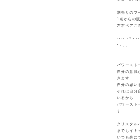
別売りのフ
1点からの
左右ペアご
‥‥・*・
*・…
パワースト
自分の意識
きます
自分の思い
それは自分
いるから
パワースト
す
クリスタル
までもイキ
いつも身に