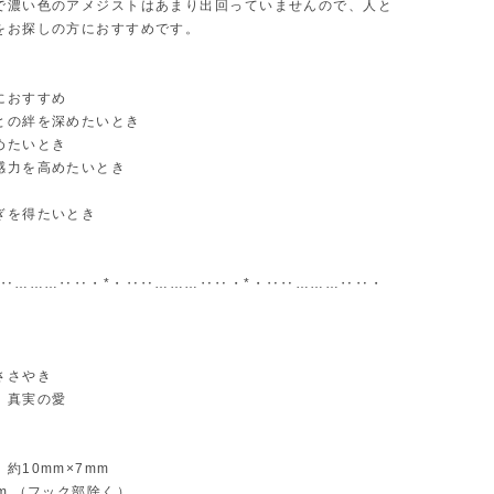
で濃い色のアメジストはあまり出回っていませんので、人と
をお探しの方におすすめです。
におすすめ
との絆を深めたいとき
めたいとき
感力を高めたいとき
ぎを得たいとき
‥‥………‥‥・*・‥‥………‥‥・*・‥‥………‥‥・
ささやき
 真実の愛
約10mm×7mm
m （フック部除く）