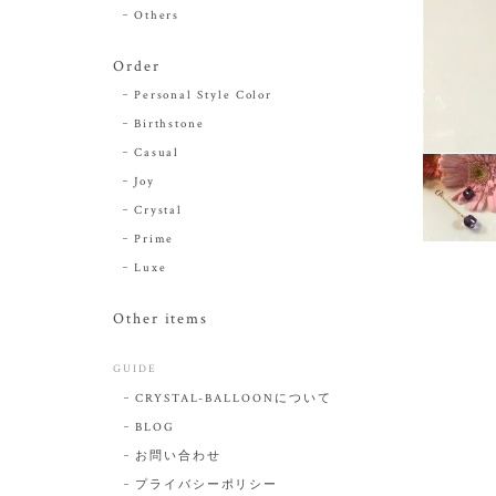
Others
Order
Personal Style Color
Birthstone
Casual
Joy
Crystal
Prime
Luxe
Other items
GUIDE
CRYSTAL-BALLOONについて
BLOG
お問い合わせ
プライバシーポリシー