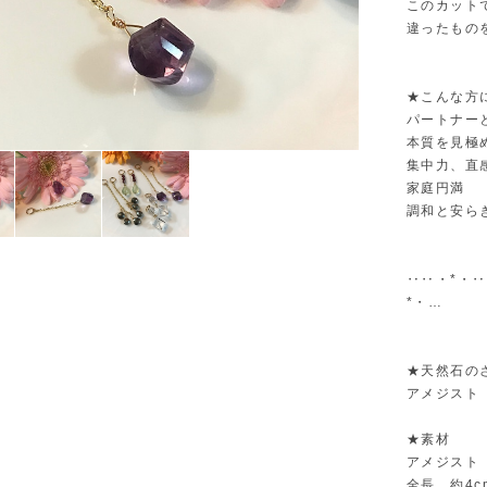
このカット
違ったもの
★こんな方
パートナー
本質を見極
集中力、直
家庭円満
調和と安ら
‥‥・*・
*・…
★天然石の
アメジスト
★素材
アメジスト 
全長 約4c