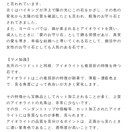
と言われています。 

古くはバイキングが洋上で陽の光にこの石をかざし、その色の
変化から太陽の位置を確認したとも言われ、航海のお守り石と
されてきました。 

また、ヨーロッパでは、娘が産まれるとアイオライトを買い、
成人したときに「愛のお守り石」として贈る習慣があり、真実
の愛を導き、幸福な結婚へと導いてくれる石として、婚活中の
女性のお守り石としても人気のある石です。 

【マメ知識】 

先月のペリドットと同様、アイオライトも複屈折の特徴を持つ
石です。 

アイオライトはこの複屈折の特徴が顕著で、薄藍～濃藍色ま
で、見る角度によって色合いが大きく変化します。

その特徴から宝飾品としてカット加工されることが多く、上質
のアイオライトの丸珠は、非常に少ないです。 

その分、ペンダントトップや指輪等、カット加工されたアイオ
ライトには良質なものが多数、見られます。 

アイオライトの品質を見分けるポイントは、正面から見たとき
に濃い菫青色であること、透明度が高いことです。 
