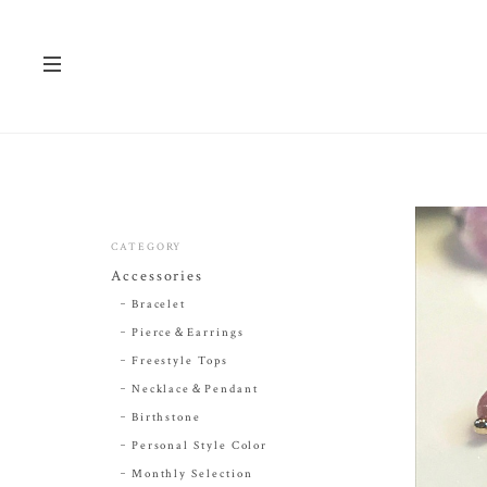
CATEGORY
Accessories
Bracelet
Pierce＆Earrings
Freestyle Tops
Necklace＆Pendant
Birthstone
Personal Style Color
Monthly Selection