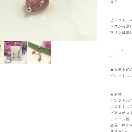
ます
ピンクトル
ンクから淡
マリンは濃
‥‥・*・
*・…
★天然石の
ピンクトル
★素材
ピンクトル
ポストトッ
ピアスポスト
チェーン部 
全長 約3.
片耳用1ヶ