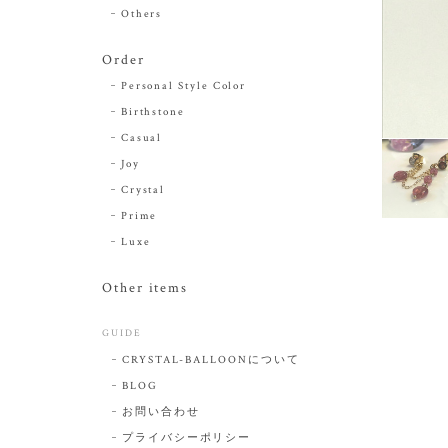
Others
Order
Personal Style Color
Birthstone
Casual
Joy
Crystal
Prime
Luxe
Other items
GUIDE
CRYSTAL-BALLOONについて
BLOG
お問い合わせ
プライバシーポリシー