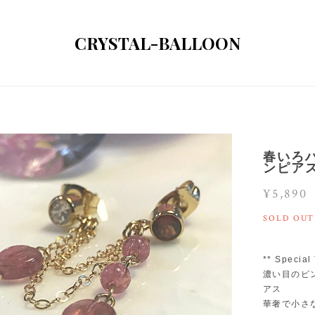
CRYSTAL-BALLOON
春いろ
ンピア
¥5,890
SOLD OUT
** Special
濃い目のピ
アス
華奢で小さ