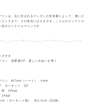
マリンは、石に含まれるマンガンの含有量によって、濃いピ
いピンクまで、その色合いはさまざま。こちらのピンクトル
い目のピンクトルマリンです
‥‥………‥‥・*・‥‥………‥‥・*・‥‥………‥‥・
ささやき
マリン 恋愛運UP、新しい出会いを導く
マリン 約7mm（ハート）、4mm
プ ガーネット、QZ
部 24kgp
14kgf
5cm （ガーネット側）、約2.5cm（QZ側）