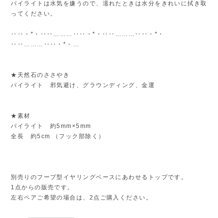
パイライトは水気を嫌うので、濡れたときは水分をきれいに拭き取
ってください。
‥‥・*・‥‥………‥‥・*・‥‥………‥‥・*・
‥‥………‥‥・*・…
★天然石のささやき
パイライト 邪気避け、グラウンディング、金運
★素材
パイライト 約5mm×5mm
全長 約5cm （フック部除く）
別売りのフープ型イヤリングベースにあわせるトップです。
1点からの販売です。
左右ペアご希望の場合は、2点ご購入ください。